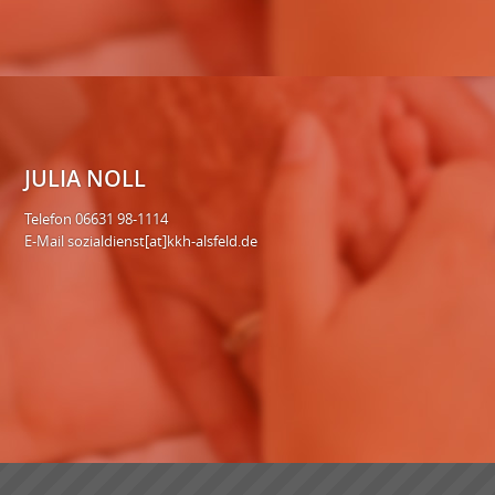
JULIA NOLL
Telefon 06631 98-1114
E-Mail
sozialdienst[at]kkh-alsfeld.de